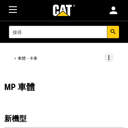
person
SEARCH
search
more_vert
車體 - 卡車
MP 車體
新機型