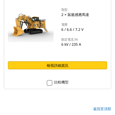
類型
2 × 鼠籠感應馬達
電壓
6 / 6.6 / 7.2 V
額定電流 IN
6 kV / 235 A
檢視詳細資訊
比較機型
返回至頂部