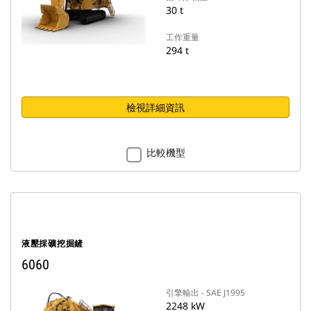
30 t
工作重量
294 t
檢視詳細資訊
比較機型
液壓採礦挖掘鏟
6060
引擎輸出 - SAE J1995
2248 kW