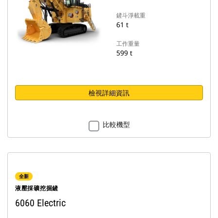
鏟斗淨載重
61 t
工作重量
599 t
檢視詳細資訊
比較機型
全新
液壓採礦挖掘鏟
6060 Electric