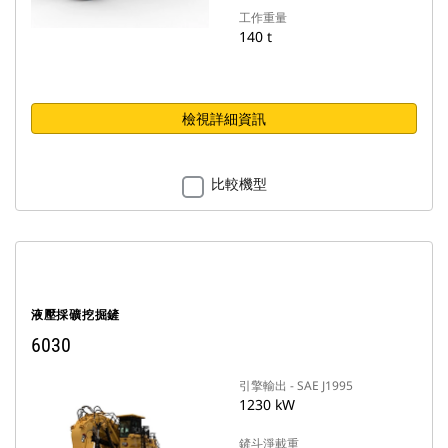
工作重量
140 t
檢視詳細資訊
比較機型
液壓採礦挖掘鏟
6030
引擎輸出 - SAE J1995
1230 kW
鏟斗淨載重