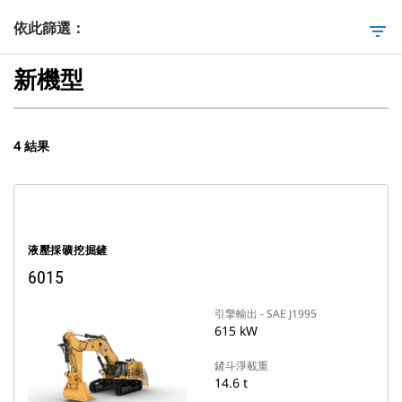
依此篩選：
filter_list
新機型
4 結果
液壓採礦挖掘鏟
6015
引擎輸出 - SAE J1995
615 kW
鏟斗淨載重
14.6 t