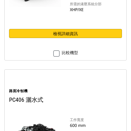
所需的液壓系統分部
XHP/XE
檢視詳細資訊
比較機型
路面冷刨機
PC406 灑水式
工作寬度
600 mm