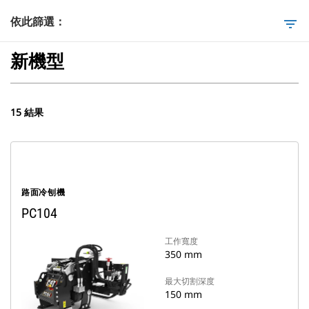
依此篩選：
filter_list
新機型
15 結果
路面冷刨機
PC104
工作寬度
350 mm
最大切割深度
150 mm