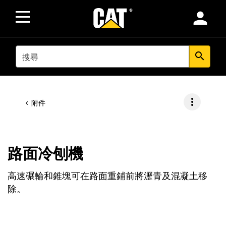
person
SEARCH
search
more_vert
附件
路面冷刨機
高速碾輪和錐塊可在路面重鋪前將瀝青及混凝土移
除。