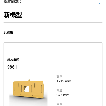
依此篩選：
filter_list
新機型
3 結果
岩塊處理
986H
寬度
1715 mm
高度
943 mm
重量