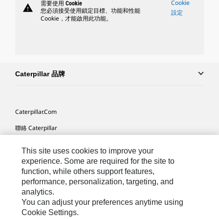
Cookie
需要使用 Cookie
warning
您必須接受使用鎖定目標、功能和性能
設定
Cookie，才能啟用此功能。
Caterpillar 品牌
Caterpillar.com
聯絡 Caterpillar
我的行銷偏好設定
This site uses cookies to improve your
網站地圖
experience. Some are required for the site to
function, while others support features,
Cookie Settings
performance, personalization, targeting, and
analytics.
法律
You can adjust your preferences anytime using
隱私權
Cookie Settings.