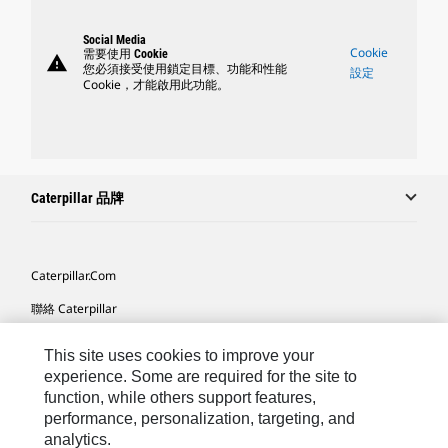
Social Media
Cookie
需要使用 Cookie
warning
您必須接受使用鎖定目標、功能和性能
設定
Cookie，才能啟用此功能。
Caterpillar 品牌
Caterpillar.com
聯絡 Caterpillar
我的行銷偏好設定
This site uses cookies to improve your
網站地圖
experience. Some are required for the site to
function, while others support features,
Cookie Settings
performance, personalization, targeting, and
analytics.
法律