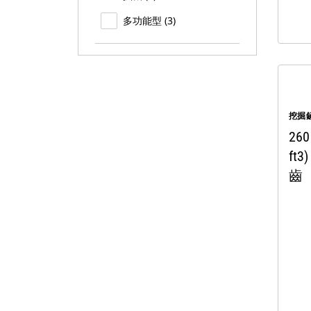
多功能型 (3)
挖掘鏟
260
ft
齒