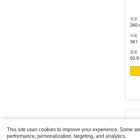
寬度
260
容量
34 l
重量
50.9
This site uses cookies to improve your experience. Some are r
挖掘鏟
performance, personalization, targeting, and analytics.