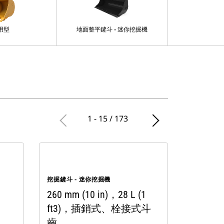
用型
地面整平鏟斗 - 迷你挖掘機
重
1 - 15 / 173
挖掘鏟斗 - 迷你挖掘機
260 mm (10 in)，28 L (1
ft3)，插銷式、栓接式斗
齒