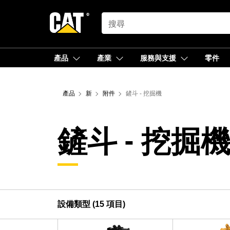
SEARCH
產品
產業
服務與支援
零件
產品
新
附件
鏟斗 - 挖掘機
鏟斗 - 挖掘
設備類型 (15 項目)