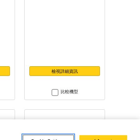
檢視詳細資訊
比較機型
挖掘鏟斗 - 迷你挖掘機