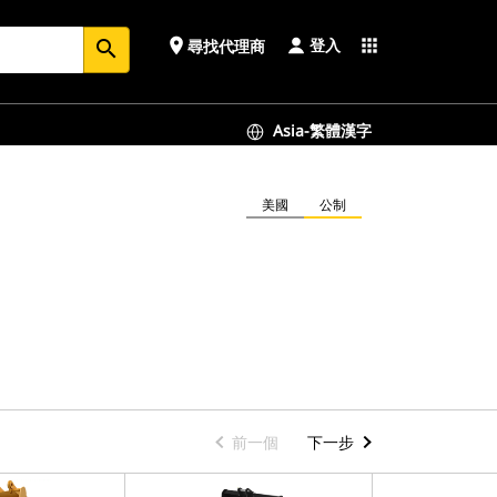
登入
place
apps
尋找代理商
search
Asia-繁體漢字
美國
公制
前一個
下一步