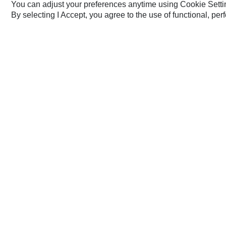
300
You can adjust your preferences anytime using Cookie Setti
By selecting I Accept, you agree to the use of functional, pe
ft
齒
寬度
300
容量
34.29
重量
45.5