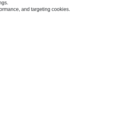
 mm (12 in)，34 L (1.2
300 mm (12 in)，40 L (
ngs.
rformance, and targeting cookies.
3)，插銷式、栓接式斗
ft3)，插銷式、栓接式
齒
寬度
 mm
300 mm
容量
 l
39.59 l
重量
9 kg
50.5 kg