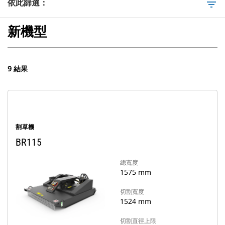
依此篩選：
filter_list
新機型
9 結果
割草機
BR115
總寬度
1575 mm
切割寬度
1524 mm
切割直徑上限