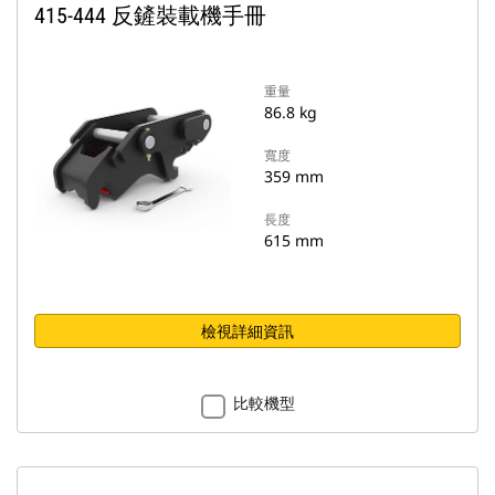
415-444 反鏟裝載機手冊
重量
86.8 kg
寬度
359 mm
長度
615 mm
檢視詳細資訊
比較機型