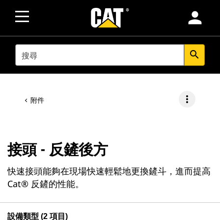
person
SEARCH
search
more_vert
附件
接頭 - 反鏟後方
快速接頭能夠在現場快速輕鬆地更換鏟斗，進而提高
Cat® 反鏟的性能。
設備類型 (2 項目)