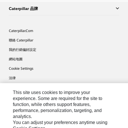
Caterpillar 品牌
Caterpillar.com
聯絡 Caterpillar
我的行銷偏好設定
網站地圖
Cookie Settings
法律
隱私權
This site uses cookies to improve your
關於 Cat
experience. Some are required for the site to
function, while others support features,
performance, personalization, targeting, and
TW - Chinese
© 2026 Caterpillar. All Rights Reserved.
analytics.
You can adjust your preferences anytime using