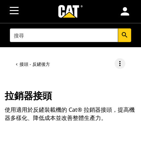
person
SEARCH
search
more_vert
接頭 - 反鏟後方
拉銷器接頭
使用適用於反鏟裝載機的 Cat® 拉銷器接頭，提高機
器多樣化、降低成本並改善整體生產力。