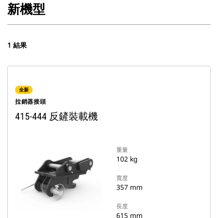
新機型
1 結果
全新
拉銷器接頭
415-444 反鏟裝載機
重量
102 kg
寬度
357 mm
長度
615 mm