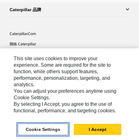
Caterpillar 品牌
Caterpillar.com
聯絡 Caterpillar
我的行銷偏好設定
This site uses cookies to improve your
網站地圖
experience. Some are required for the site to
function, while others support features,
Cookie Settings
performance, personalization, targeting, and
analytics.
法律
You can adjust your preferences anytime using
隱私權
Cookie Settings.
By selecting I Accept, you agree to the use of
關於 Cat
functional, performance, and targeting cookies.
TW - Chinese
© 2026 Caterpillar. All Rights Reserved.
Cookie Settings
I Accept