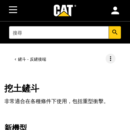
person
SEARCH
search
more_vert
鏟斗 - 反鏟後端
挖土鏟斗
非常適合在各種條件下使用，包括重型衝擊。
新機型