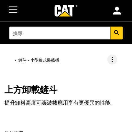
person
SEARCH
search
more_vert
鏟斗 - 小型輪式裝載機
上方卸載鏟斗
提升卸料高度可讓裝載應用享有更優異的性能。