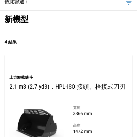
依此篩選：
filter_list
新機型
4 結果
上方卸載鏟斗
2.1 m3 (2.7 yd3)，HPL-ISO 接頭、栓接式刀刃
寬度
2366 mm
高度
1472 mm