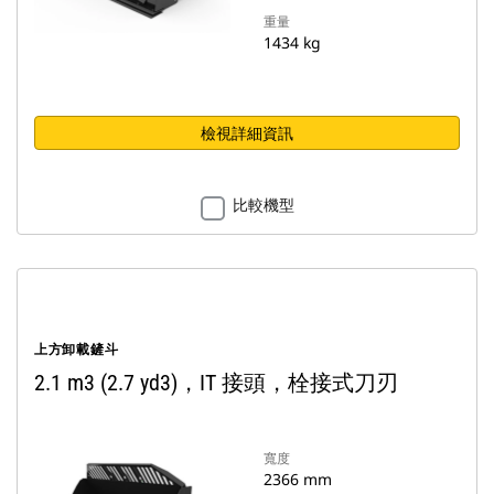
重量
1434 kg
檢視詳細資訊
比較機型
上方卸載鏟斗
2.1 m3 (2.7 yd3)，IT 接頭，栓接式刀刃
寬度
2366 mm