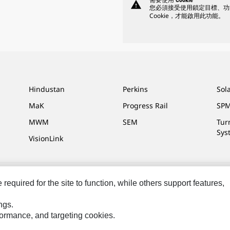
需要使用 Cookie
warning
您必須接受使用鎖定目標、功
Cookie，才能啟用此功能。
Hindustan
Perkins
Sol
MaK
Progress Rail
SPM
MWM
SEM
Tur
Sys
VisionLink
equired for the site to function, while others support features,
網站地圖
Cookie Settings
法律
隱私權
關於 Cat
ngs.
rformance, and targeting cookies.