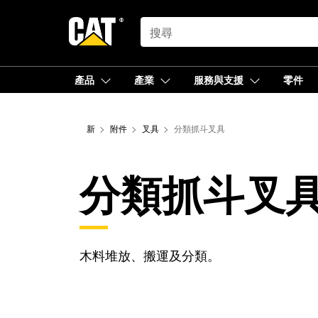
SEARCH
產品
產業
服務與支援
零件
新
附件
叉具
分類抓斗叉具
分類抓斗叉
木料堆放、搬運及分類。