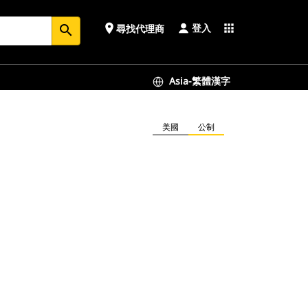
登入
place
apps
尋找代理商
search
Asia-繁體漢字
美國
公制