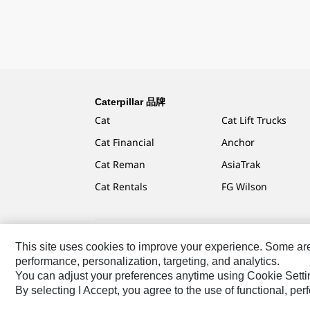
Caterpillar 品牌
Cat
Cat Lift Trucks
Cat Financial
Anchor
Cat Reman
AsiaTrak
Cat Rentals
FG Wilson
This site uses cookies to improve your experience. Some are r
Caterpillar.com
聯絡 Caterpillar
我的行銷偏好設定
performance, personalization, targeting, and analytics.
You can adjust your preferences anytime using Cookie Setti
TW - Chinese
© 2026 Caterpillar. All Rights Reserved.
By selecting I Accept, you agree to the use of functional, pe