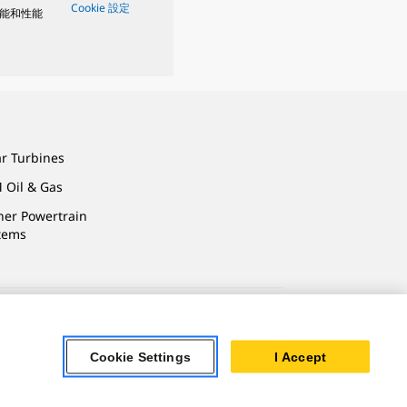
Cookie 設定
能和性能
ar Turbines
 Oil & Gas
ner Powertrain
tems
Cookie Settings
I Accept