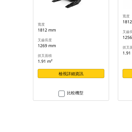
寬度
181
寬度
1812 mm
叉齒
125
叉齒長度
1269 mm
抓叉
1.91
抓叉面積
1.91 m²
檢視詳細資訊
比較機型