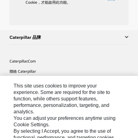
Cookie，才能啟用此功能。
Caterpillar 品牌
Caterpillar.com
聯絡 Caterpillar
我的行銷偏好設定
This site uses cookies to improve your
網站地圖
experience. Some are required for the site to
function, while others support features,
Cookie Settings
performance, personalization, targeting, and
analytics.
法律
You can adjust your preferences anytime using
隱私權
Cookie Settings.
By selecting I Accept, you agree to the use of
關於 Cat
functional, performance, and targeting cookies.