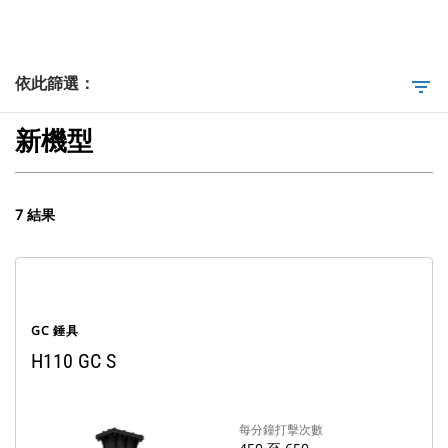
依此篩選：
filter_list
新機型
7 結果
GC 錘具
H110 GC S
每分鐘打擊次數