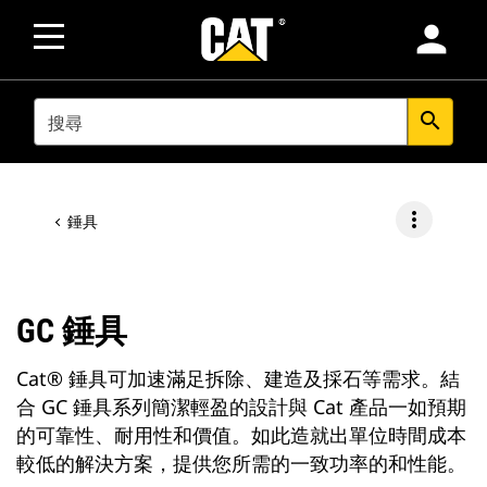
person
SEARCH
search
more_vert
錘具
GC 錘具
Cat® 錘具可加速滿足拆除、建造及採石等需求。結
合 GC 錘具系列簡潔輕盈的設計與 Cat 產品一如預期
的可靠性、耐用性和價值。如此造就出單位時間成本
較低的解決方案，提供您所需的一致功率的和性能。