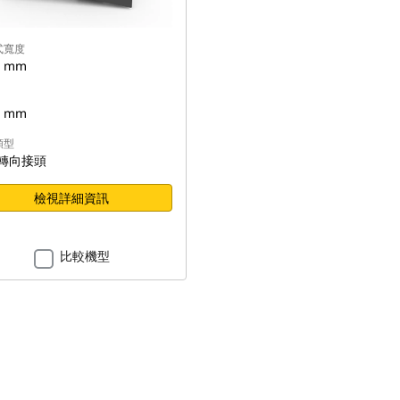
式寬度
4 mm
4 mm
類型
轉向接頭
檢視詳細資訊
比較機型