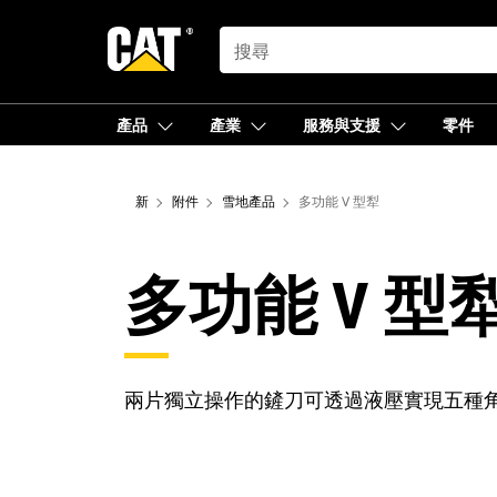
SEARCH
產品
產業
服務與支援
零件
新
附件
雪地產品
多功能 V 型犁
多功能 V 型
兩片獨立操作的鏟刀可透過液壓實現五種