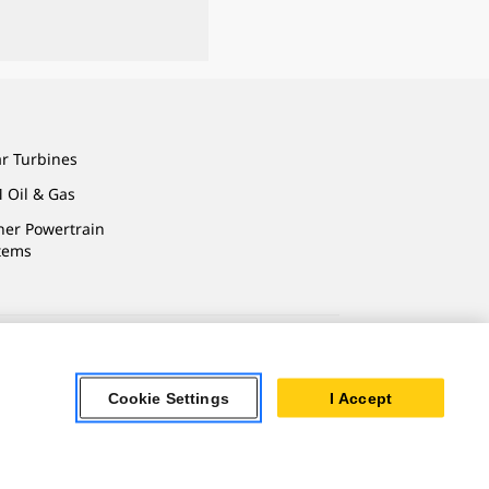
ar Turbines
 Oil & Gas
ner Powertrain
tems
Cookie Settings
I Accept