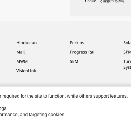
Cookie，才能啟用此功能。
Hindustan
Perkins
Sol
MaK
Progress Rail
SPM
MWM
SEM
Tur
Sys
VisionLink
equired for the site to function, while others support features,
網站地圖
Cookie Settings
法律
隱私權
關於 Cat
ngs.
rformance, and targeting cookies.