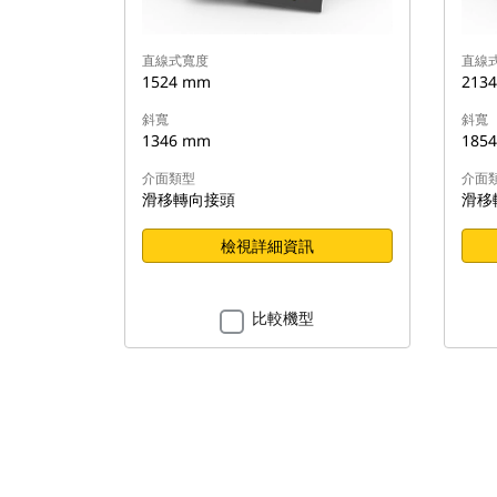
直線式寬度
直線
1524 mm
213
斜寬
斜寬
1346 mm
185
介面類型
介面
滑移轉向接頭
滑移
檢視詳細資訊
比較機型