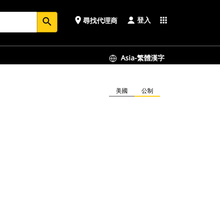
登入
place
apps
尋找代理商
search
Asia-繁體漢字
美國
公制