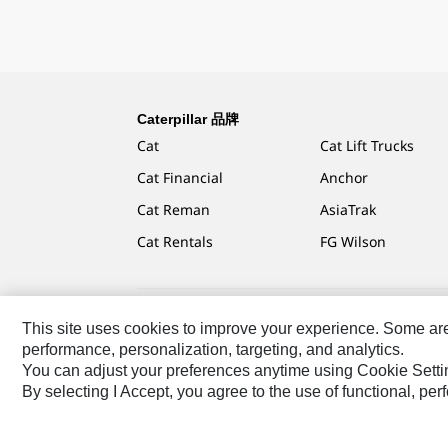
Caterpillar 品牌
Cat
Cat Lift Trucks
Cat Financial
Anchor
Cat Reman
AsiaTrak
Cat Rentals
FG Wilson
This site uses cookies to improve your experience. Some are r
Caterpillar.com
聯絡 Caterpillar
我的行銷偏好設定
performance, personalization, targeting, and analytics.
You can adjust your preferences anytime using Cookie Setti
TW - Chinese
© 2026 Caterpillar. All Rights Reserved.
By selecting I Accept, you agree to the use of functional, pe