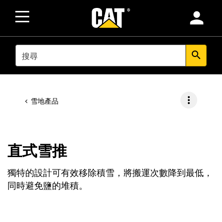
person
SEARCH
search
more_vert
雪地產品
直式雪推
獨特的設計可有效移除積雪，將搬運次數降到最低，
同時避免鹽的堆積。