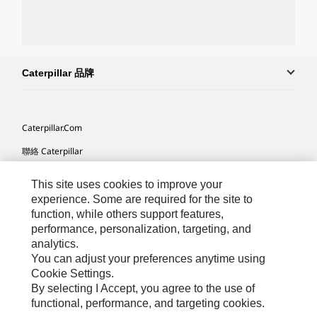
Caterpillar 品牌
Caterpillar.com
聯絡 Caterpillar
我的行銷偏好設定
This site uses cookies to improve your
網站地圖
experience. Some are required for the site to
function, while others support features,
Cookie Settings
performance, personalization, targeting, and
analytics.
法律
You can adjust your preferences anytime using
隱私權
Cookie Settings.
By selecting I Accept, you agree to the use of
關於 Cat
functional, performance, and targeting cookies.