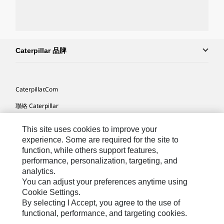
Caterpillar 品牌
Caterpillar.com
聯絡 Caterpillar
我的行銷偏好設定
This site uses cookies to improve your
網站地圖
experience. Some are required for the site to
function, while others support features,
Cookie Settings
performance, personalization, targeting, and
analytics.
法律
You can adjust your preferences anytime using
隱私權
Cookie Settings.
By selecting I Accept, you agree to the use of
關於 Cat
functional, performance, and targeting cookies.