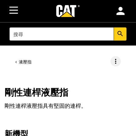
person
SEARCH
search
more_vert
液壓指
剛性連桿液壓指
剛性連桿液壓指具有堅固的連桿。
新機型