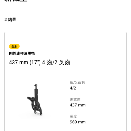
2 結果
全新
剛性連桿液壓指
437 mm (17") 4 齒/2 叉齒
齒/叉齒數
4/2
總寬度
437 mm
長度
969 mm