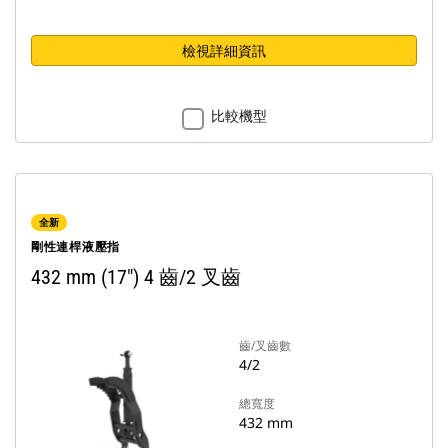
檢視詳細資訊
比較機型
全新
剛性連桿液壓指
432 mm (17") 4 齒/2 叉齒
齒/叉齒數
4/2
總寬度
432 mm