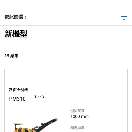
依此篩選：
filter_list
新機型
13 結果
路面冷刨機
Tier 3
PM310
刨除寬度
1000 mm
額定功率