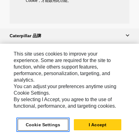
Cookie，才能啟用此功能。
Caterpillar 品牌
This site uses cookies to improve your
Caterpillar.com
experience. Some are required for the site to
function, while others support features,
聯絡 Caterpillar
performance, personalization, targeting, and
analytics.
我的行銷偏好設定
You can adjust your preferences anytime using
網站地圖
Cookie Settings.
By selecting I Accept, you agree to the use of
Cookie Settings
functional, performance, and targeting cookies.
法律
隱私權
Cookie Settings
I Accept
關於 Cat