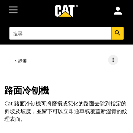
person
SEARCH
search
more_vert
設備
路面冷刨機
Cat 路面冷刨機可將磨損或惡化的路面去除到指定的
斜坡及坡度，並留下可以立即通車或覆蓋新瀝青的紋
理表面。