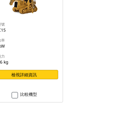
型號
C15
功率
kW
能力
6 kg
檢視詳細資訊
比較機型