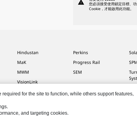
warning
您必須接受使用鎖定目標、功
Cookie，才能啟用此功能。
Hindustan
Perkins
Sol
MaK
Progress Rail
SPM
MWM
SEM
Tur
Sys
VisionLink
equired for the site to function, while others support features,
ngs.
網站地圖
Cookie Settings
法律
隱私權
關於 Cat
rformance, and targeting cookies.