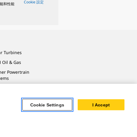
Cookie 設定
能和性能
ar Turbines
 Oil & Gas
ner Powertrain
tems
Cookie Settings
I Accept