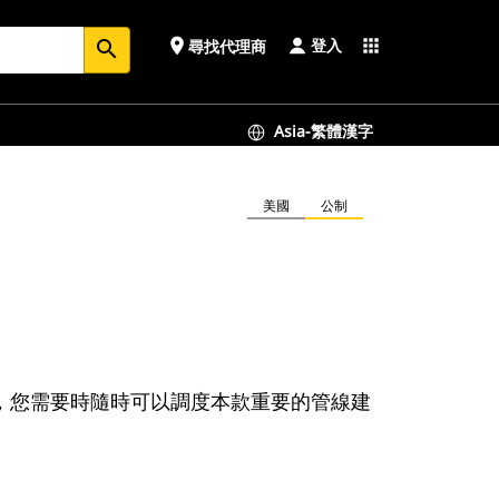
登入
place
apps
尋找代理商
search
Asia-繁體漢字
美國
公制
網路，您需要時隨時可以調度本款重要的管線建