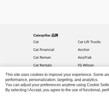
Caterpillar 品牌
Cat
Cat Lift Trucks
Cat Financial
Anchor
Cat Reman
AsiaTrak
Cat Rentals
FG Wilson
This site uses cookies to improve your experience. Some are r
performance, personalization, targeting, and analytics.
You can adjust your preferences anytime using Cookie Setti
Caterpillar.com
聯絡 Caterpillar
我的行銷偏好設定
By selecting I Accept, you agree to the use of functional, pe
TW - Chinese
© 2026 Caterpillar. All Rights Reserved.