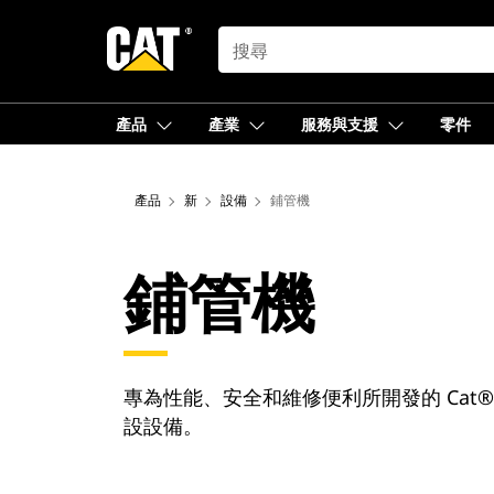
SEARCH
產品
產業
服務與支援
零件
產品
新
設備
鋪管機
鋪管機
專為性能、安全和維修便利所開發的 Cat
設設備。