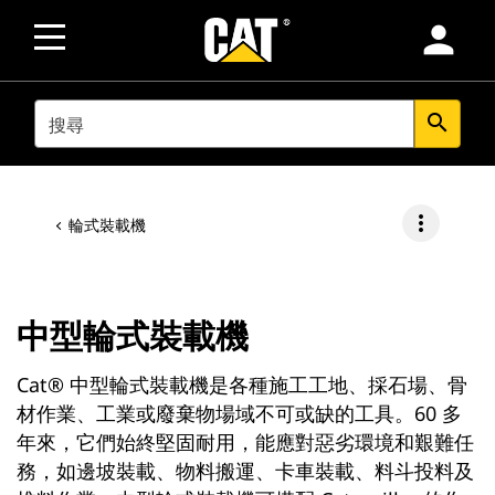
person
SEARCH
search
more_vert
輪式裝載機
中型輪式裝載機
Cat® 中型輪式裝載機是各種施工工地、採石場、骨
材作業、工業或廢棄物場域不可或缺的工具。60 多
年來，它們始終堅固耐用，能應對惡劣環境和艱難任
務，如邊坡裝載、物料搬運、卡車裝載、料斗投料及