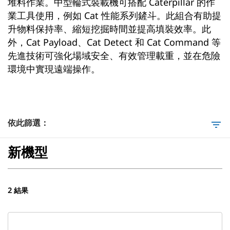
堆料作業。中型輪式裝載機可搭配 Caterpillar 的作
業工具使用，例如 Cat 性能系列鏟斗。此組合有助提
升物料保持率、縮短挖掘時間並提高填裝效率。此
外，Cat Payload、Cat Detect 和 Cat Command 等
先進技術可強化場域安全、有效管理載重，並在危險
環境中實現遠端操作。
依此篩選：
filter_list
新機型
2 結果