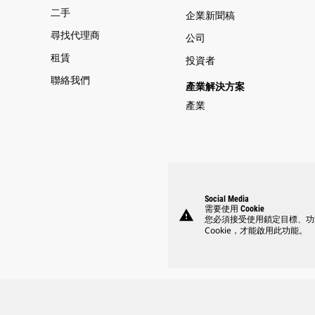
二手
企業新聞稿
尋找代理商
公司
租賃
投資者
聯絡我們
產業解決方案
產業
Social Media
需要使用 Cookie
warning
您必須接受使用鎖定目標、功
Cookie，才能啟用此功能。