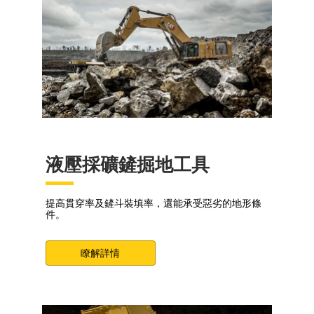
液壓採礦鏟掘地工具
提高貫穿率及鏟斗裝填率，還能承受惡劣的地形條
件。
瞭解詳情