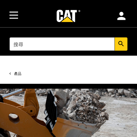
person
SEARCH
search
產品