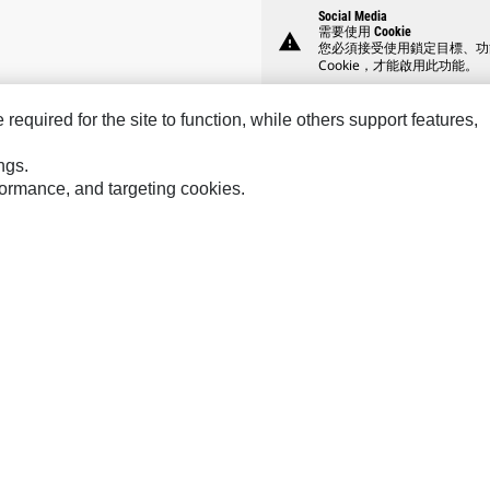
Social Media
需要使用 Cookie
warning
您必須接受使用鎖定目標、功
Cookie，才能啟用此功能。
equired for the site to function, while others support features,
ngs.
rformance, and targeting cookies.
Hindustan
Perkins
Sol
MaK
Progress Rail
SPM
MWM
SEM
Tur
Sys
VisionLink
網站地圖
Cookie Settings
法律
隱私權
關於 Cat