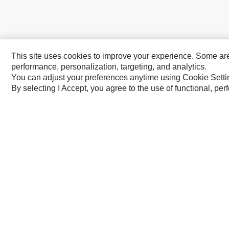
This site uses cookies to improve your experience. Some are r
performance, personalization, targeting, and analytics.
You can adjust your preferences anytime using Cookie Setti
By selecting I Accept, you agree to the use of functional, pe
Caterpillar 品牌
Cat
Cat Lift Trucks
Cat Financial
Anchor
Cat Reman
AsiaTrak
Cat Rentals
FG Wilson
Caterpillar.com
聯絡 Caterpillar
我的行銷偏好設定
TW - Chinese
© 2026 Caterpillar. All Rights Reserved.