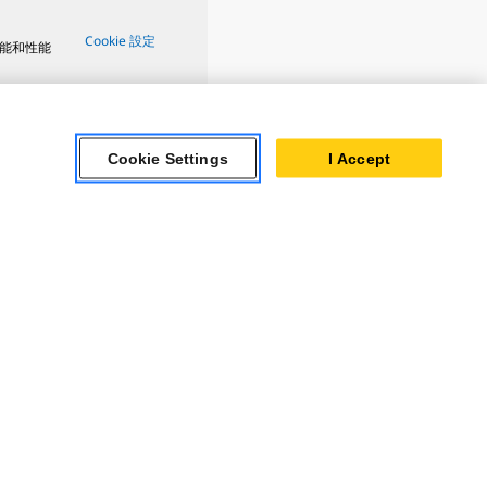
Cookie 設定
能和性能
Cookie Settings
I Accept
ar Turbines
 Oil & Gas
ner Powertrain
tems