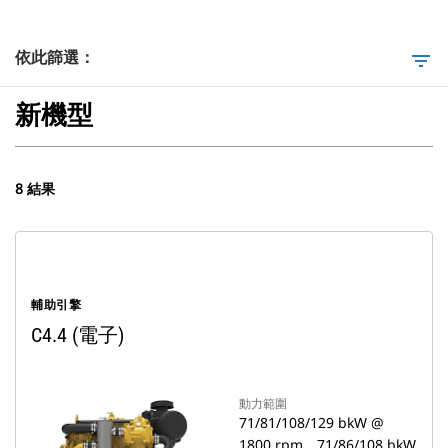
依此篩選：
filter_list
新機型
8 結果
輔助引擎
C4.4 (電子)
動力範圍
71/81/108/129 bkW @
1800 rpm，71/86/108 bkW