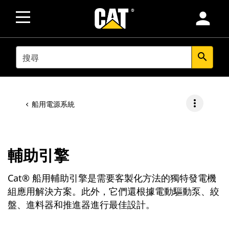
person
SEARCH
search
more_vert
船用電源系統
輔助引擎
Cat® 船用輔助引擎是需要客製化方法的獨特發電機
組應用解決方案。此外，它們還根據電動驅動泵、絞
盤、進料器和推進器進行最佳設計。