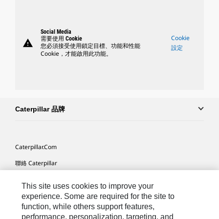
Social Media
Cookie
需要使用 Cookie
warning
您必須接受使用鎖定目標、功能和性能
設定
Cookie，才能啟用此功能。
Caterpillar 品牌
Caterpillar.com
聯絡 Caterpillar
我的行銷偏好設定
This site uses cookies to improve your
網站地圖
experience. Some are required for the site to
function, while others support features,
Cookie Settings
performance, personalization, targeting, and