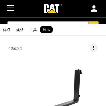
person
SEARCH
search
优点
规格
工具
展示
more_vert
货盘叉齿