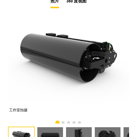
照片
360 度视图
工作室拍摄
前