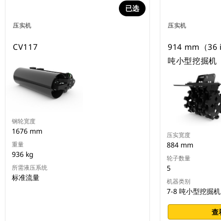
已选
压实机
压实机
CV117
914 mm（36
吨小型挖掘机
钢轮宽度
1676 mm
压实宽度
重量
884 mm
936 kg
轮子数量
所需液压系统
5
标准流量
机器类别
7-8 吨小型挖掘机
查