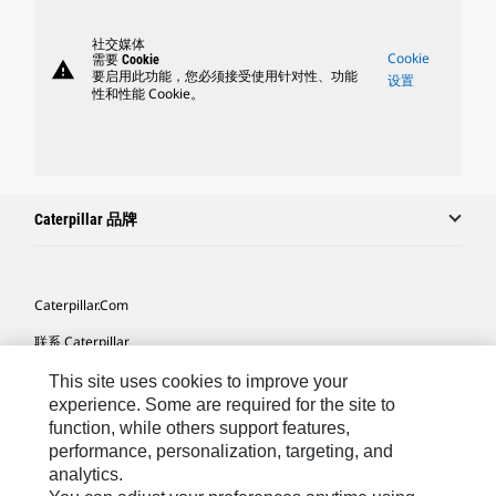
社交媒体
Cookie
需要 Cookie
warning
要启用此功能，您必须接受使用针对性、功能
设置
性和性能 Cookie。
Caterpillar 品牌
Caterpillar.com
联系 Caterpillar
我的营销首选项
This site uses cookies to improve your
experience. Some are required for the site to
站点地图
function, while others support features,
performance, personalization, targeting, and
Cookie Settings
analytics.
法律