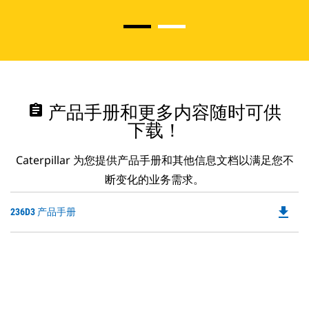
assignment
产品手册和更多内容随时可供
下载！
Caterpillar 为您提供产品手册和其他信息文档以满足您不
断变化的业务需求。
file_download
Do
236D3 产品手册
P
O
in
a
N
Ta