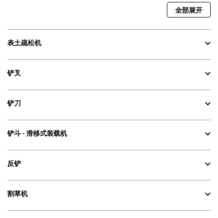
全部展开
表土疏松机
铲叉
铲刀
铲斗 - 滑移式装载机
反铲
割草机