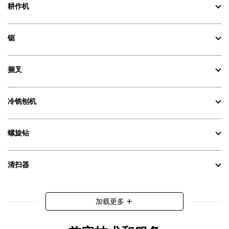
耕作机
锯
捆叉
冷铣刨机
螺旋钻
清扫器
加载更多
add