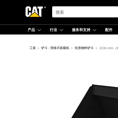
SEARCH
产品
行业
服务和支持
配件
工装
铲斗 - 滑移式装载机
轻质物料铲斗
2036 mm