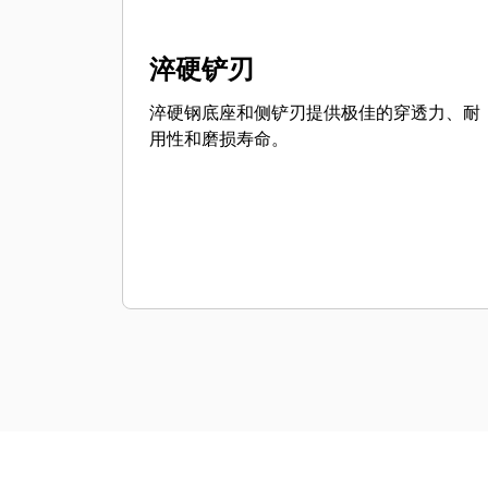
淬硬铲刃
淬硬钢底座和侧铲刃提供极佳的穿透力、耐
用性和磨损寿命。