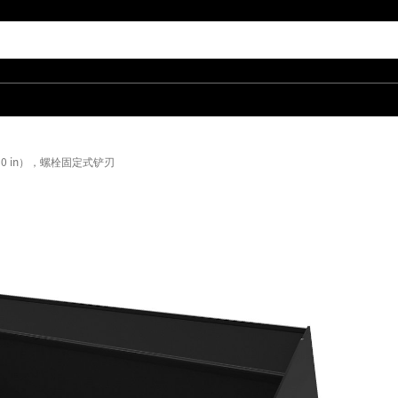
（80 in），螺栓固定式铲刃