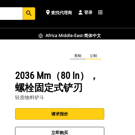
登录
place
apps
查找代理商
search
Africa Middle-East-简体中文
美制
公制
2036 Mm（80 In），
螺栓固定式铲刃
轻质物料铲斗
请求报价
立即购买