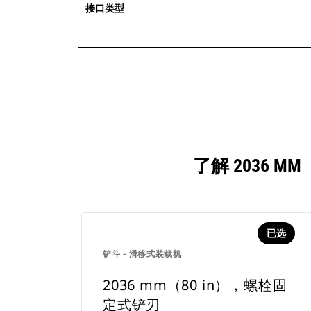
接口类型
了解 2036 
已选
铲斗 - 滑移式装载机
2036 mm（80 in），螺栓固
定式铲刃