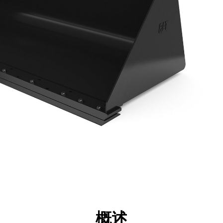
点
规格
工具
展示
概述