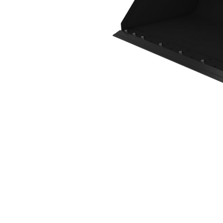
2036 Mm（80 In），螺栓固定式铲刃
优
更改型号