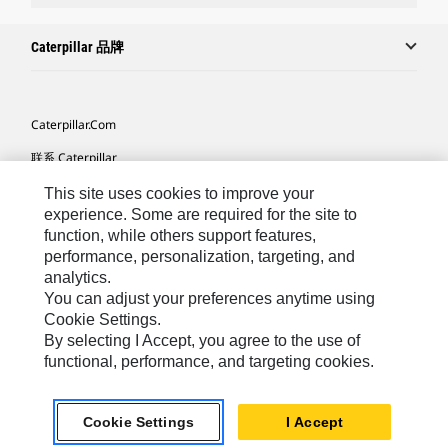
Caterpillar 品牌
Caterpillar.com
联系 Caterpillar
我的营销首选项
This site uses cookies to improve your
experience. Some are required for the site to
站点地图
function, while others support features,
performance, personalization, targeting, and
Cookie Settings
analytics.
法律
You can adjust your preferences anytime using
Cookie Settings.
隐私
By selecting I Accept, you agree to the use of
functional, performance, and targeting cookies.
Africa, Middle East ‧ Chinese
© 2026 Caterpillar. 保留所有权利
Cookie Settings
I Accept