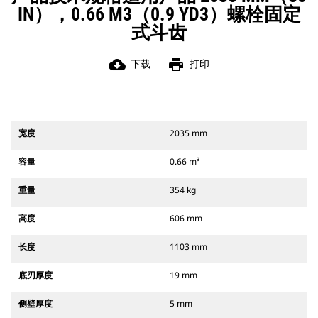
IN），0.66 M3（0.9 YD3）螺栓固定
式斗齿
cloud_download
print
下载
打印
宽度
2035 mm
容量
0.66 m³
重量
354 kg
高度
606 mm
长度
1103 mm
底刃厚度
19 mm
侧壁厚度
5 mm