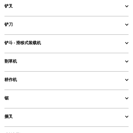
铲叉
铲刀
铲斗 - 滑移式装载机
割草机
耕作机
锯
捆叉