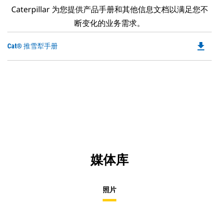
Caterpillar 为您提供产品手册和其他信息文档以满足您不
断变化的业务需求。
file_download
Do
Cat® 推雪犁手册
P
O
in
a
N
Ta
媒体库
照片