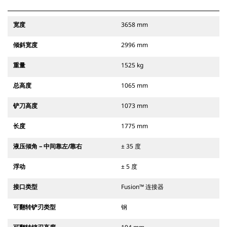
宽度
3658 mm
倾斜宽度
2996 mm
重量
1525 kg
总高度
1065 mm
铲刀高度
1073 mm
长度
1775 mm
液压倾角 – 中间靠左/靠右
± 35 度
浮动
± 5 度
接口类型
Fusion™ 连接器
可翻转铲刃类型
钢