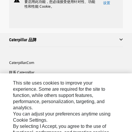
warning
要启用此功能，您必须接受使用针对性、功能
设置
性和性能 Cookie。
Caterpillar 品牌
Caterpillar.com
联系 Caterpillar
我的营销首选项
This site uses cookies to improve your
experience. Some are required for the site to
站点地图
function, while others support features,
performance, personalization, targeting, and
Cookie Settings
analytics.
法律
You can adjust your preferences anytime using
Cookie Settings.
隐私
By selecting I Accept, you agree to the use of