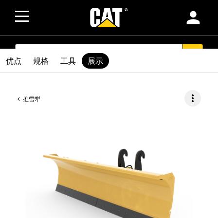
person
SEARCH
search
优点
规格
工具
展示
more_vert
推雪犁