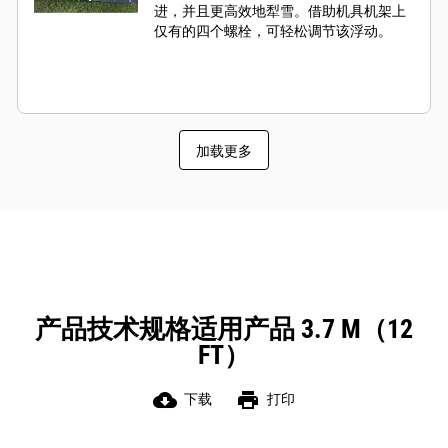
进，并且更高效地犁雪。借助机具机架上
仅有的四个螺栓，可轻松调节该浮动。
加载更多
产品技术规格适用产品 3.7 M（12
FT）
cloud_download
print
下载
打印