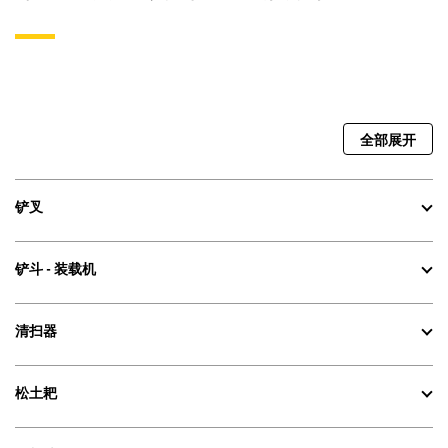
全部展开
铲叉
铲斗 - 装载机
清扫器
松土耙