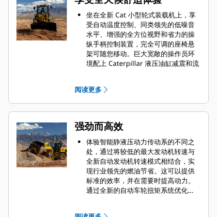
坐在全新 Cat 小型轮式装载机上，享
受自动温度控制、同类领先的低噪音
水平、增强的全方位视野和省力的操
纵手柄控制装置，完全可调的座椅悬
架可随您移动。巨大宽敞的操作员环
境配上 Caterpillar 液压油缸减震和流
畅操控的预测式控制装置，您将在作
业现场获得最为舒适的乘坐体验。
阅读更多
升级到多视图摄像头，并配备后方目
标检测功能，助力更好地监控作业现
场；还可以选装全新作用力反馈操纵
手柄转向装置，让您在长时间的轮班
强劲而高效
作业期间信心十足。操作员不在场功
能有助于在您离开作业环境时隔离机
体验智能静液压动力传动系的不同之
器；而安全带通知则用于温馨提醒您
处，通过将较低的最大发动机转速与
系好安全带。
全新自动发动机转速模式相结合，实
现行业领先的燃油节省。这可以提供
标准的效率，并在需要时提高动力。
通过全新的自动车轮扭矩系统优化牵
引力并最大限度地减少车轮打滑，该
系统经过调整，可提供最佳性能，同
阅读更多