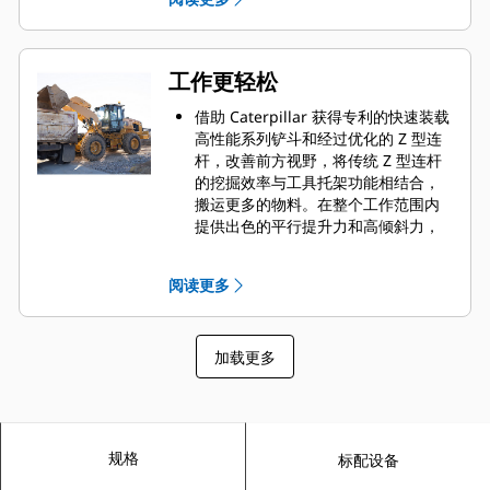
时最大限度地延长轮胎寿命并保持较
低的运营成本。使用 Cat Payload 跟
踪生产并准确达到装载目标。
工作更轻松
借助 Caterpillar 获得专利的快速装载
高性能系列铲斗和经过优化的 Z 型连
杆，改善前方视野，将传统 Z 型连杆
的挖掘效率与工具托架功能相结合，
搬运更多的物料。在整个工作范围内
提供出色的平行提升力和高倾斜力，
使您能够通过精确控制从容处理负
载。
阅读更多
每个系统都有专用的泵和由智能电源
管理系统控制的流量共用机具阀，同
时进行多项工作从未如此简单。提
加载更多
升、转向和驾驶同时进行，互不影
响。升级到自动润滑，使维修变得简
单，并能更快地开始工作。自动行驶
灯可在夜幕降临时开启，提供道路照
明。
规格
标配设备