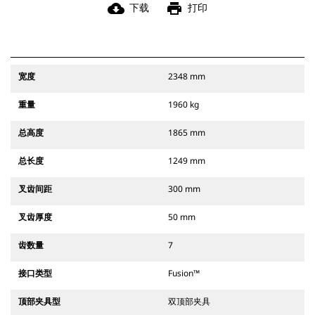
cloud_download
print
下载
打印
宽度
2348 mm
重量
1960 kg
总高度
1865 mm
总长度
1249 mm
叉齿间距
300 mm
叉齿厚度
50 mm
齿数量
7
接口类型
Fusion™
顶部夹具型
双顶部夹具