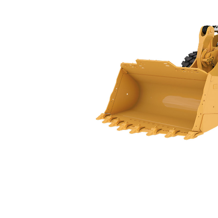
988
规
更改型号