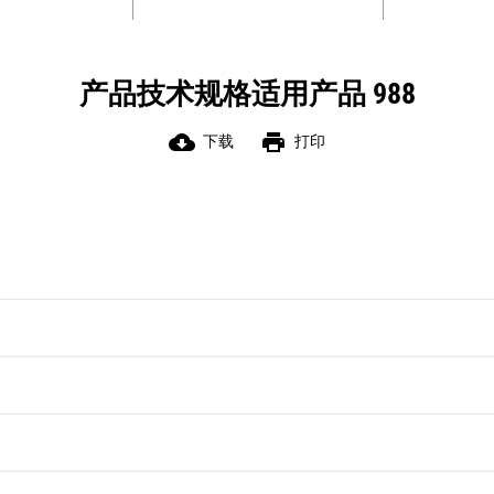
间并实现更好的铲斗填充系数。
选装的操作员辅助功能（包括轮胎防
滑、自动设定轮胎和升降失速防护等）
产品技术规格适用产品 988
可优化挖掘段循环。
采用单踏板设计，具有动态制动和操作
cloud_download
print
下载
打印
员辅助功能，简化了操作，并且可以更
快地完成新操作员培训。
操作员指导功能可针对卡车装载操作提
供车载提示，提高操作员效率。
*不可用于商业交易。