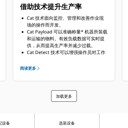
借助技术提升生产率
Cat 技术面向监控、管理和改善作业现
场的操作而开发。
Cat Payload 可以准确称量* 机器所装载
和运输的物料。有效负载数据可实时提
供，从而提高生产率并减少过载。
Cat Detect 技术可以增强操作员对工作
设备周围环境的了解，并提醒操作员保
持警惕，从而保证作业现场人员和资产
阅读更多
的安全。
Product Link™ 无线连接您的设备，从
而让您获得开展业务所需的重要信息。
获取对您的机器或设备机群表现情况的
加载更多
宝贵见解。
可选的 Advanced Productivity 计划提
供了综合全面的实用信息，可以帮助您
管理和改善运营生产率及盈利能力。
配设备
选装设备
选装的操作员指导功能可以缩短循环时