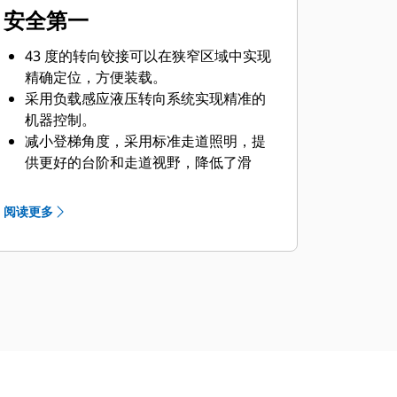
安全第一
43 度的转向铰接可以在狭窄区域中实现
精确定位，方便装载。
采用负载感应液压转向系统实现精准的
机器控制。
减小登梯角度，采用标准走道照明，提
供更好的台阶和走道视野，降低了滑
倒、绊倒和跌落的风险。
带有警报指示器的计算机化监控系统。
阅读更多
标准 Cat 视像系统改善了机器后方的视
野，助您安全从容地工作。
增压驾驶室可过滤空气并降低噪音水
平。