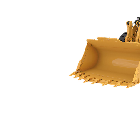
986
规
更改型号