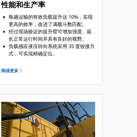
性能和生产率
每趟运输的有效负载提升达 10%，实现
更高的效率，改进了满载斗数匹配。
经过现场验证的提升臂可增加强度、延
长正常运行时间并具有良好的视野。
负载感应液压转向系统采用 35 度铰接方
式，可实现精确定位。
转向和集成控制装置（STIC™，
Steering and Integrated Control）将
阅读更多
方向、档位及转向操作整合到一个操纵
杆中，最大限度提高了响应性。
配备极为先进的有效负载重量测量系
统。
高性能铲斗具有出色的挖掘性能，更高
的铲斗填充系数，并减少了挖掘时间。
Cat Advansys™ 铲斗护齿（GET，
Ground Engaging Tool）可保护部件并
降低运营成本。