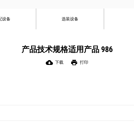
宝贵见解。
可选的 Advanced Productivity 订阅服
务提供了综合全面的实用信息，可以帮
配设备
选装设备
助您管理和改善您的运营生产率及盈利
能力。
*不可用于商业交易
产品技术规格适用产品 986
cloud_download
print
下载
打印