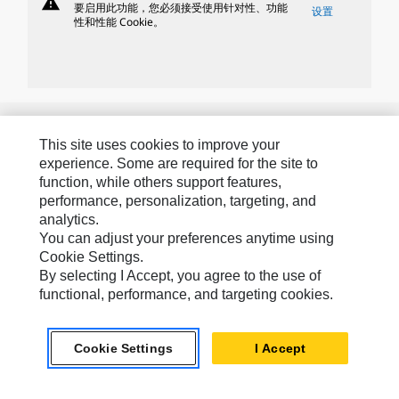
warning
要启用此功能，您必须接受使用针对性、功能
设置
性和性能 Cookie。
Caterpillar 品牌
This site uses cookies to improve your
experience. Some are required for the site to
function, while others support features,
Caterpillar.com
performance, personalization, targeting, and
analytics.
联系 Caterpillar
You can adjust your preferences anytime using
我的营销首选项
Cookie Settings.
By selecting I Accept, you agree to the use of
站点地图
functional, performance, and targeting cookies.
Cookie Settings
法律
Cookie Settings
I Accept
隐私