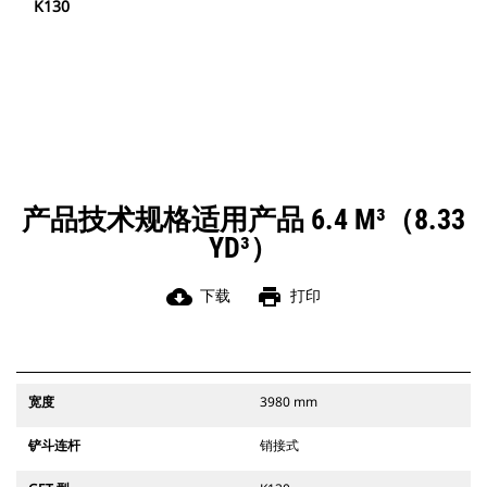
K130
产品技术规格适用产品 6.4 M³（8.33
YD³）
cloud_download
print
下载
打印
宽度
3980 mm
铲斗连杆
销接式