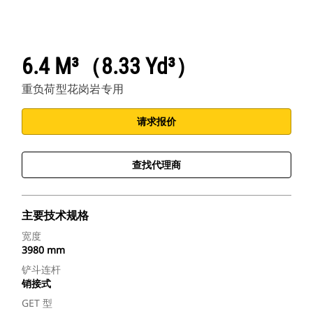
6.4 M³（8.33 Yd³）
重负荷型花岗岩专用
请求报价
查找代理商
主要技术规格
宽度
3980 mm
铲斗连杆
销接式
GET 型