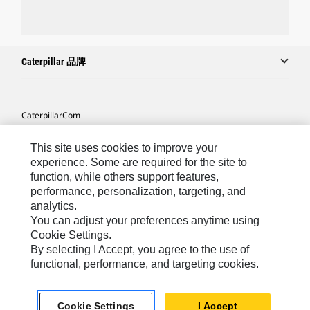
Caterpillar 品牌
Caterpillar.com
联系 Caterpillar
This site uses cookies to improve your
我的营销首选项
experience. Some are required for the site to
function, while others support features,
站点地图
performance, personalization, targeting, and
analytics.
Cookie Settings
You can adjust your preferences anytime using
法律
Cookie Settings.
By selecting I Accept, you agree to the use of
隐私
functional, performance, and targeting cookies.
Africa, Middle East ‧ Chinese
© 2026 Caterpillar. 保留所有权利
Cookie Settings
I Accept