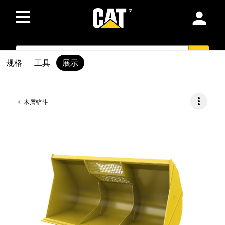
person
SEARCH
search
规格
工具
展示
more_vert
木屑铲斗