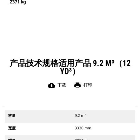
2371 kg
产品技术规格适用产品 9.2 M³（12
YD³）
cloud_download
print
下载
打印
容量
9.2 m³
宽度
3330 mm