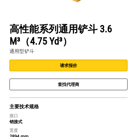
高性能系列通用铲斗 3.6
M³（4.75 Yd³）
通用型铲斗
请求报价
查找代理商
主要技术规格
接口
销接式
宽度
2894 mm