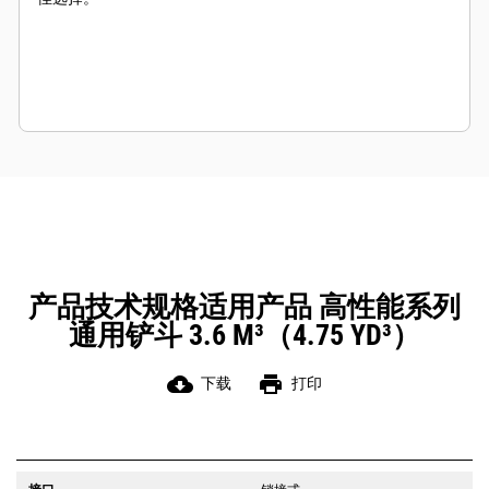
产品技术规格适用产品 高性能系列
通用铲斗 3.6 M³（4.75 YD³）
cloud_download
print
下载
打印