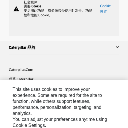
社交媒体
Cookie
需要 Cookie
warning
要启用此功能，您必须接受使用针对性、功能
设置
性和性能 Cookie。
Caterpillar 品牌
Caterpillar.com
联系 Caterpillar
我的营销首选项
This site uses cookies to improve your
experience. Some are required for the site to
站点地图
function, while others support features,
performance, personalization, targeting, and
Cookie Settings
analytics.
法律
You can adjust your preferences anytime using
Cookie Settings.
隐私