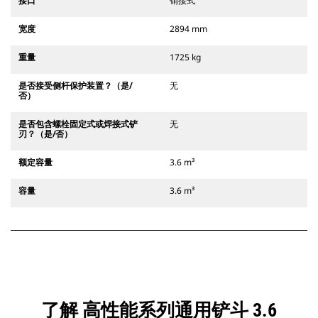
接口
销接式
宽度
2894 mm
重量
1725 kg
是否接受侧杆保护装置？（是/
无
否）
是否包含螺栓固定式或焊接式铲
无
刃？（是/否）
额定容量
3.6 m³
容量
3.6 m³
了解 高性能系列通用铲斗 3.6