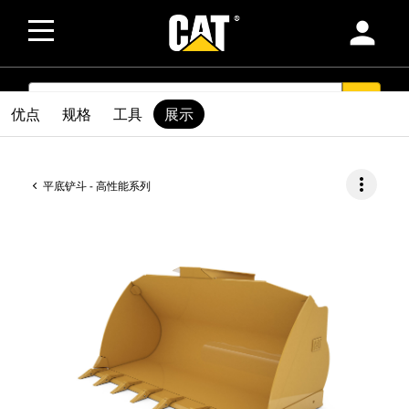
person
SEARCH
search
优点
规格
工具
展示
more_vert
平底铲斗 - 高性能系列