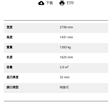
cloud_download
print
下载
打印
宽度
2738 mm
高度
1431 mm
重量
1283 kg
长度
1625 mm
容量
2.9 m³
底刃厚度
32 mm
接口类型
销接式