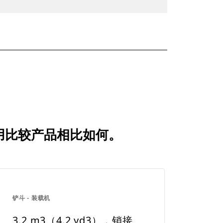
 与常用比较产品相比如何。
铲斗 - 装载机
3.2 m3（4.2 yd3），销接