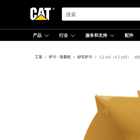
SEARCH
产品
行业
服务和支持
配件
工装
铲斗 - 装载机
砂石铲斗
3.2 m3（4.2 yd3）