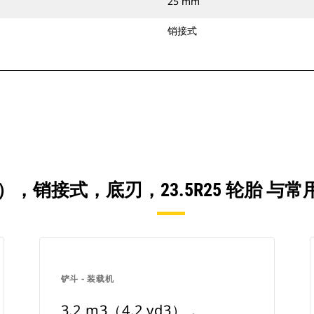
25 mm
销接式
2 YD3），销接式，底刃，23.5R25 轮胎
铲斗 - 装载机
3.2 m3（4.2 yd3），