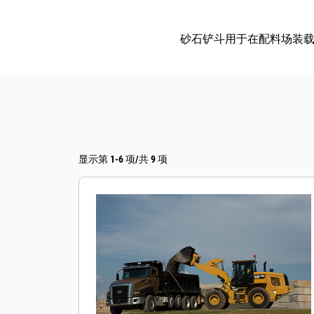
砂石铲斗用于在配料场装
显示第 1-6 项/共 9 项