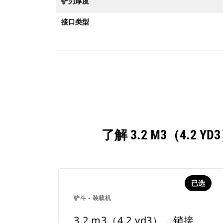
铲刃厚度
接口类型
了解 3.2 M3（4.
已选
铲斗 - 装载机
3.2 m3（4.2 yd3），销接