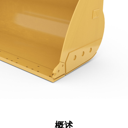
点
规格
工具
展示
概述