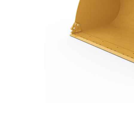
3.2 M3（4.2 Yd3），销接式，底刃，23.5R25 轮胎
优
更改型号