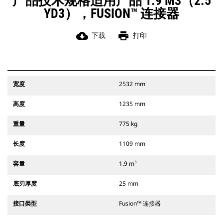
产品技术规格适用产品 1.9 M3（2.5
YD3），FUSION™ 连接器
cloud_download
print
下载
打印
宽度
2532 mm
高度
1235 mm
重量
775 kg
长度
1109 mm
容量
1.9 m³
底刃厚度
25 mm
接口类型
Fusion™ 连接器