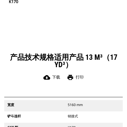
K170
产品技术规格适用产品 13 M³（17
YD³）
cloud_download
print
下载
打印
宽度
5160 mm
铲斗连杆
销接式