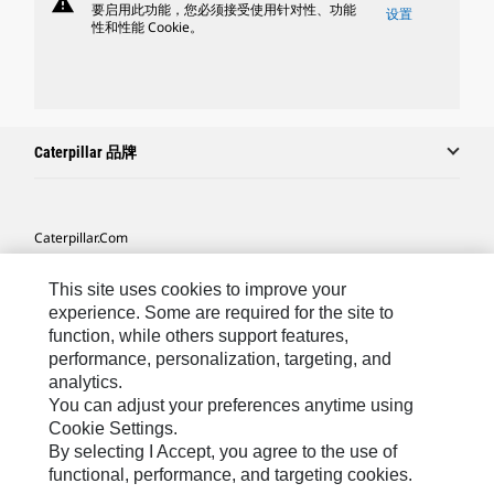
warning
要启用此功能，您必须接受使用针对性、功能
设置
性和性能 Cookie。
Caterpillar 品牌
Caterpillar.com
联系 Caterpillar
This site uses cookies to improve your
我的营销首选项
experience. Some are required for the site to
function, while others support features,
站点地图
performance, personalization, targeting, and
analytics.
Cookie Settings
You can adjust your preferences anytime using
法律
Cookie Settings.
By selecting I Accept, you agree to the use of
隐私
functional, performance, and targeting cookies.