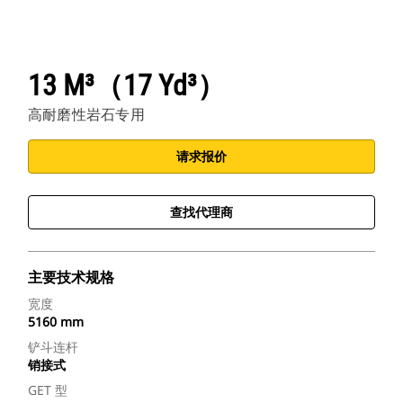
13 M³（17 Yd³）
高耐磨性岩石专用
请求报价
查找代理商
主要技术规格
宽度
5160 mm
铲斗连杆
销接式
GET 型