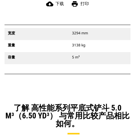
cloud_download
print
下载
打印
宽度
3294 mm
重量
3138 kg
容量
5 m³
了解 高性能系列平底式铲斗 5.0
M³（6.50 YD³） 与常用比较产品相比
如何。