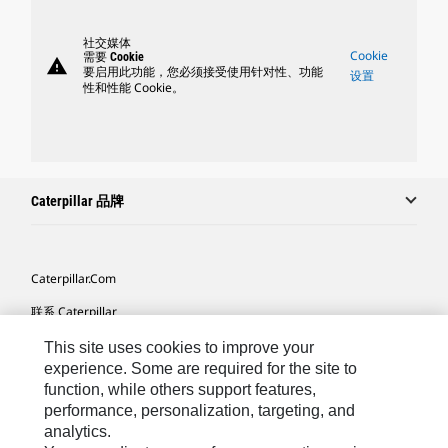
社交媒体
Cookie
需要 Cookie
warning
要启用此功能，您必须接受使用针对性、功能
设置
性和性能 Cookie。
Caterpillar 品牌
Caterpillar.com
联系 Caterpillar
我的营销首选项
This site uses cookies to improve your
experience. Some are required for the site to
站点地图
function, while others support features,
performance, personalization, targeting, and
Cookie Settings
analytics.
法律