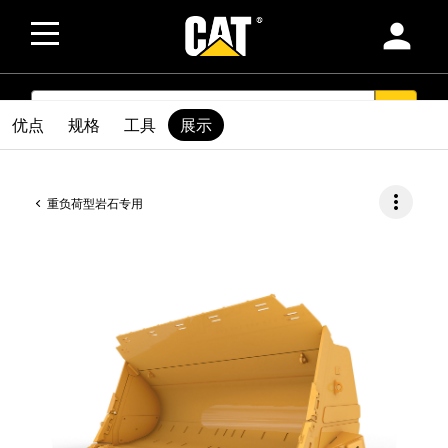
person
SEARCH
search
优点
规格
工具
展示
more_vert
重负荷型岩石专用