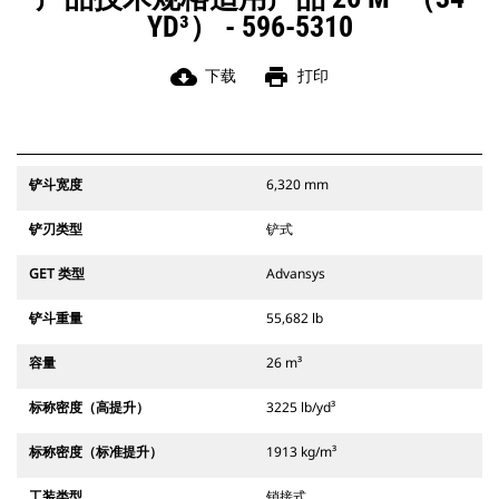
YD³） - 596-5310
cloud_download
print
下载
打印
铲斗宽度
6,320 mm
铲刃类型
铲式
GET 类型
Advansys
铲斗重量
55,682 lb
容量
26 m³
标称密度（高提升）
3225 lb/yd³
标称密度（标准提升）
1913 kg/m³
工装类型
销接式