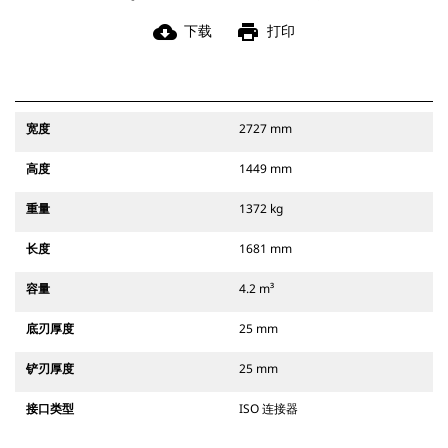
cloud_download
print
下载
打印
宽度
2727 mm
高度
1449 mm
重量
1372 kg
长度
1681 mm
容量
4.2 m³
底刃厚度
25 mm
铲刃厚度
25 mm
接口类型
ISO 连接器