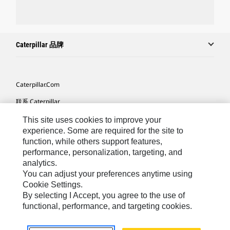
Caterpillar 品牌
Caterpillar.com
联系 Caterpillar
我的营销首选项
This site uses cookies to improve your
experience. Some are required for the site to
站点地图
function, while others support features,
performance, personalization, targeting, and
Cookie Settings
analytics.
法律
You can adjust your preferences anytime using
Cookie Settings.
隐私
By selecting I Accept, you agree to the use of
functional, performance, and targeting cookies.