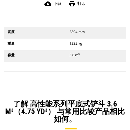
cloud_download
print
下载
打印
宽度
2894 mm
重量
1532 kg
容量
3.6 m³
了解 高性能系列平底式铲斗 3.6
M³（4.75 YD³） 与常用比较产品相比
如何。