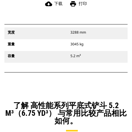
cloud_download
print
下载
打印
宽度
3288 mm
重量
3045 kg
容量
5.2 m³
了解 高性能系列平底式铲斗 5.2
M³（6.75 YD³） 与常用比较产品相比
如何。