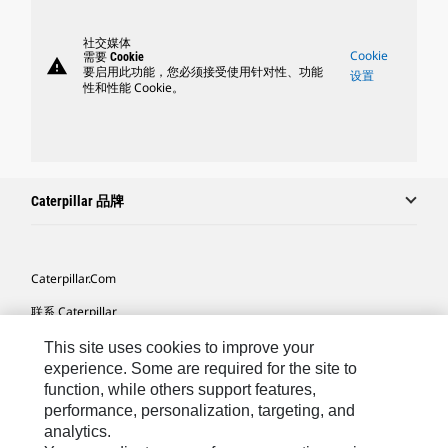
社交媒体
Cookie
需要 Cookie
warning
要启用此功能，您必须接受使用针对性、功能
设置
性和性能 Cookie。
Caterpillar 品牌
Caterpillar.com
联系 Caterpillar
我的营销首选项
This site uses cookies to improve your
experience. Some are required for the site to
站点地图
function, while others support features,
performance, personalization, targeting, and
Cookie Settings
analytics.
法律