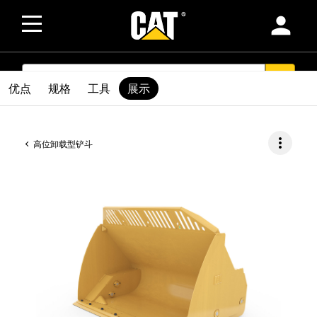
person
SEARCH
search
优点
规格
工具
展示
more_vert
高位卸载型铲斗