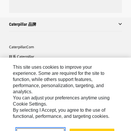
Caterpillar 品牌
Caterpillar.com
联系 Caterpillar
我的营销首选项
This site uses cookies to improve your
experience. Some are required for the site to
站点地图
function, while others support features,
performance, personalization, targeting, and
Cookie Settings
analytics.
法律
You can adjust your preferences anytime using
Cookie Settings.
隐私
By selecting I Accept, you agree to the use of
functional, performance, and targeting cookies.
Africa, Middle East ‧ Chinese
© 2026 Caterpillar. 保留所有权利