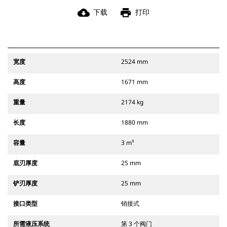
cloud_download
print
下载
打印
宽度
2524 mm
高度
1671 mm
重量
2174 kg
长度
1880 mm
容量
3 m³
底刃厚度
25 mm
铲刃厚度
25 mm
接口类型
销接式
所需液压系统
第 3 个阀门