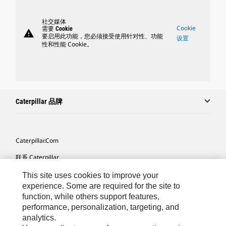
社交媒体
Cookie
需要 Cookie
warning
要启用此功能，您必须接受使用针对性、功能
设置
性和性能 Cookie。
Caterpillar 品牌
Caterpillar.com
联系 Caterpillar
我的营销首选项
This site uses cookies to improve your
experience. Some are required for the site to
站点地图
function, while others support features,
performance, personalization, targeting, and
Cookie Settings
analytics.
法律