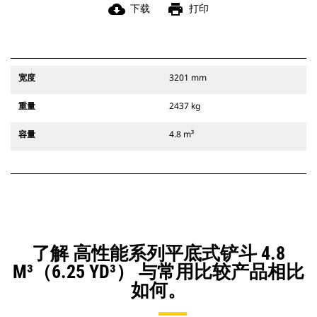
cloud_download
print
下载
打印
宽度
3201 mm
重量
2437 kg
容量
4.8 m³
了解 高性能系列平底式铲斗 4.8
M³（6.25 YD³） 与常用比较产品相比
如何。