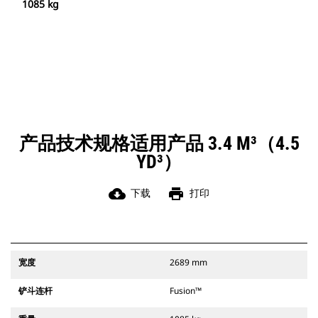
1085 kg
产品技术规格适用产品 3.4 M³（4.5
YD³）
cloud_download
print
下载
打印
宽度
2689 mm
铲斗连杆
Fusion™