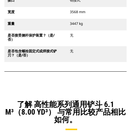
接口
销接式
宽度
3568 mm
重量
3447 kg
是否接受侧杆保护装置？（是/
无
否）
是否包含螺栓固定式或焊接式铲
无
刃？（是/否）
了解 高性能系列通用铲斗 6.1
M³（8.00 YD³） 与常用比较产品相比
如何。