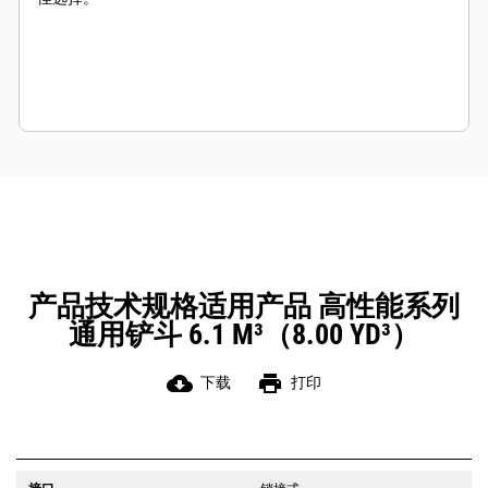
产品技术规格适用产品 高性能系列
通用铲斗 6.1 M³（8.00 YD³）
cloud_download
print
下载
打印