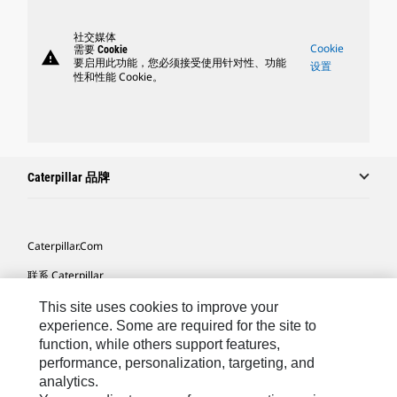
社交媒体
Cookie
需要 Cookie
warning
要启用此功能，您必须接受使用针对性、功能
设置
性和性能 Cookie。
Caterpillar 品牌
Caterpillar.com
联系 Caterpillar
我的营销首选项
This site uses cookies to improve your
experience. Some are required for the site to
站点地图
function, while others support features,
performance, personalization, targeting, and
Cookie Settings
analytics.
法律